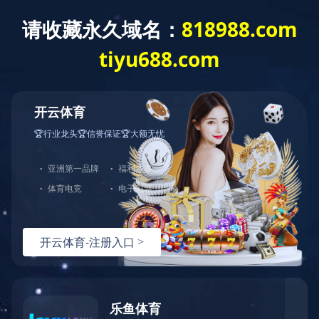
党建引领
中共中央印发《中国共产党思想政治工作条例》
2025.10.10
|
浏览：244
学习语｜不断巩固团结奋斗的共同思想政治基础
2025.09.22
|
浏览：369
学习语丨锲而不舍落实中央八项规定精神 推进作风建设常
态化长效化
2025.09.12
|
浏览：359
习近平同志《论坚持全面深化改革》第一卷、第二卷出版
发行
2025.08.25
|
浏览：473