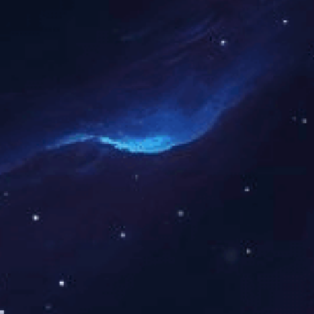
09
鲁泰控股集团传达贯彻全市
2月9日下午，集团公司党委组织召开
2023-02
委书记、董事长李合军主持，集团公司领
24
集团公司开展廉政警示教育
为认真贯彻落实习近平总书记关于加强
2022-10
了专题廉政警示教育活动，集中观看了警
22
鲁泰化学开展廉洁从业线上
为进一步加强对“四管”人员廉洁从业
2022-09
部门通过APP小程序向各级客户发放《廉洁
太平煤矿纪委多措并举 向“升