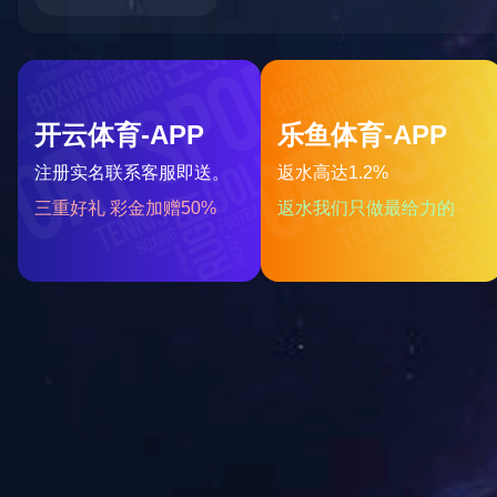
举报邮箱：ltkgjw@163.com
邮寄地址：山东省济宁市太白湖新区运河路16号鲁泰大
18
鲁泰控股集团传达学习全省
全省党风廉政警示教育大会7月14日
2023-07
风廉政警示教育大会精神。集团公司党委
26
集团纪委提醒您：严禁违规操
2023年高考招生录取在即，为深入
2023-06
办、参加“升学宴”“谢师宴”等违纪问题发