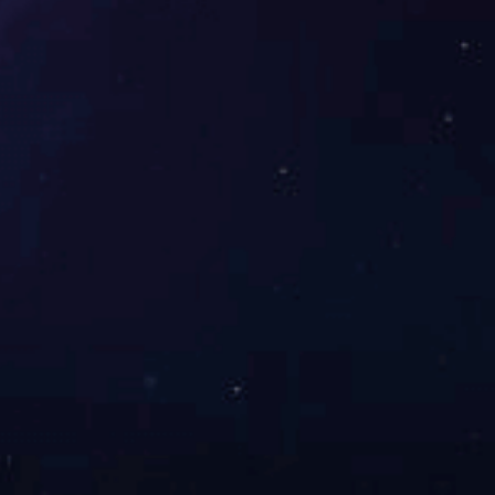
深入贯彻中央八项规定精神，驰而不息纠治“四风”问题，太平煤矿纪
 ...
从严治党暨党风廉政建设工作会议
2年全面从严治党暨党风廉政建设工作会议，深入贯彻十九届中央纪委六
021年党风廉 ...
4
5
6
7
8
9
10