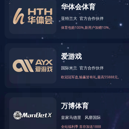
Advanced Models
鲁泰控股集团先进模范风