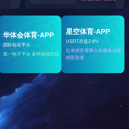
024年度安全生产干事创业先锋。他以多
榜样。
有机融合的新路径，将党建工作贯穿于安
中亮身份、当先锋。#1 - 5炉煤仓拆除