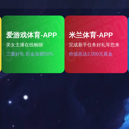
二党支部书记、安全技术部（研发）副经理，集团公司2
个角度为企业安全生产筑牢坚实防线，成为同事们学习的
泰热电第二党支部书记，李俊龙积极探索党建与安全生产
”“党员责任区”“党员服务队”建设活动，让党员在安全生产