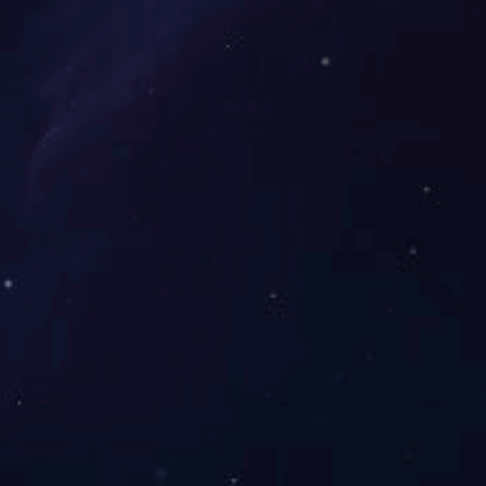
不姑息，发现职工习惯性违章，严厉批评并进行安全教育
提醒注意事项。
力，从“要我安全”到“我要安全”的思维转变，2024
人数约990人次。通过实战演练，职工的安全意识显著
抓好“全员”和“全过程”的预防性工作，他以实际行动
定的信念，投身到安全生产和企业发展的各项工作中去。
4年度集团公司“劳动模范”、南家咀煤矿单法进
司2024年度“劳动模范”、鲁泰建材张雨申