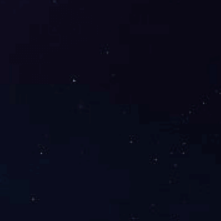
。在大、小检修期间，他更是打起十二分
年，李俊龙组织开展了1次综合演练，9次专
提升，应急处置能力也得到了有效锻炼。
诠释了对安全生产的执着和热爱，激励着每