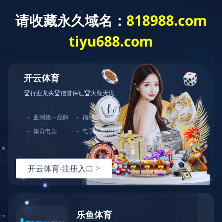
研发中心举办材料性能检测工、材料生产操作工职业技
能竞赛活动
日期：2025/10/14 13:45
浏览：
265
为进一步提升材料性能检测人员和材料生产操作人员
专业技能水平，为研发中心高质量发展提供充足的技术人
才支撑，近期，由集团公司主办、研发中心承办的材料性
能检测工、材料生产操作工职业技能竞赛活动正式启动。