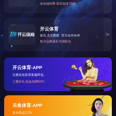
养和工匠精神。
经过激烈角逐，最终评选出一等奖1名、二等奖2名、
三等奖3名。参赛选手代表在赛后表示：“这次大赛不仅是
一场技能比拼，更是一次难得的学习交流机会。在比赛过
程中，发现了自己在理论知识和操作细节上的不足，未来
会不断提升技能，为研发中心高质量发展贡献更多力量。”
本次竞赛活动的成功举办，既是对员工技能水平的一
次全面检阅，也是推动技能人才队伍建设的重要举措。研
发中心将以此次竞赛活动为契机，进一步推进员工自身技
能提升，以过硬的技术本领守护产品质量，为企业创新发
展保驾护航。
上一篇：
明基能源组织观看新疆维吾尔自治区成立70周年庆祝大会
下一篇：
化工事业部多维度发力织密“双重预防”安全网