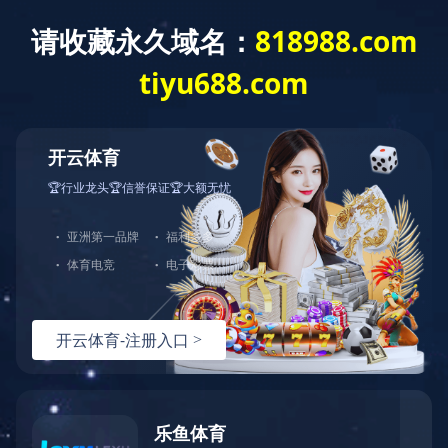
信息公开
山东鲁泰控股集团有限公司 2025年三季度信息公告
2025.10.31
|
浏览：176
山东鲁泰控股集团有限公司 2025年上半年信息公告
2025.09.01
|
浏览：478
山东鲁泰热电有限公司#5、#6机组背压改造项目环境影响
报告书报批前公示
2025.07.30
|
浏览：348
山东鲁泰控股集团有限公司鹿洼煤矿2024年度财务等重大
信息公告
2025.06.30
|
浏览：629