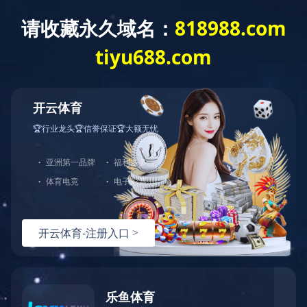
全省石化医药系统大国工匠