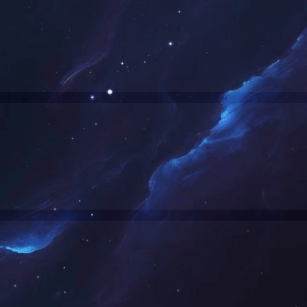
http://www.lutaicoal.com.cn:80/news/staff/202
请求的 URL
D:\wwwroot\ipv6lutai\wwwroot\news\staff\2025
物理路径
登录方法
匿名
登录用户
匿名
为网站或应用程序启用目录列表时，便会出现此错误。此设置可能是有意禁用的，以保护服务器
开云体云app登录入口
|
乐竞官方网站
|
开云官方版网站登录入口
|